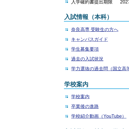
入学確約書提出期限
20
入試情報（本科）
奈良高専 受験生の方へ
キャンパスガイド
学生募集要項
過去の入試状況
学力選抜の過去問（国立高
学校案内
学校案内
卒業後の進路
学校紹介動画（YouTube）