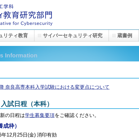
ュリティ教育
サイバーセキュリティ研究
蔵書例
s Information
）以降 奈良高専本科入学試験における変更点について
度）入試日程（本科）
新の日程は
学生募集要項
をご確認ください。
養成枠）
26年12月25日(金) 消印有効